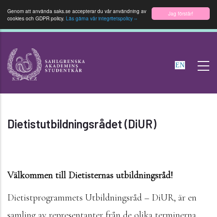
Genom att använda saks.se accepterar du vår användning av
Jag förstår!
cookies och GDPR policy.
Läs gärna vår integritetspolicy ››
Hoppa
till
EN
huvudinnehåll
Dietistutbildningsrådet (DiUR)
Välkommen till Dietisternas utbildningsråd!
Dietistprogrammets Utbildningsråd – DiUR, är en
samling av representanter från de olika terminerna