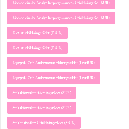
Biomedicinska Analytikerprogrammets Utbildningsråd (BUR)
Biomedicinska Analytikerprogrammets Utbildningsråd (BUR)
Dietistutbildningsrådet (DiUR)
Dietistutbildningsrådet (DiUR)
Logoped- Och Audionomutbildningsrådet (LoudUR)
Logoped- Och Audionomutbildningsrådet (LoudUR)
Sjuksköterskeutbildningsrådet (SUR)
Sjuksköterskeutbildningsrådet (SUR)
Sjukhusfysiker Utbildningsrådet (SfUR)