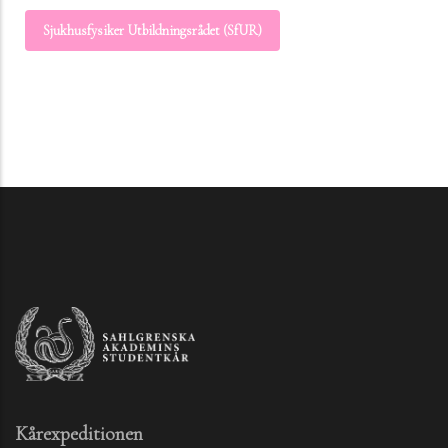
Sjukhusfysiker Utbildningsrådet (SfUR)
Kårexpeditionen