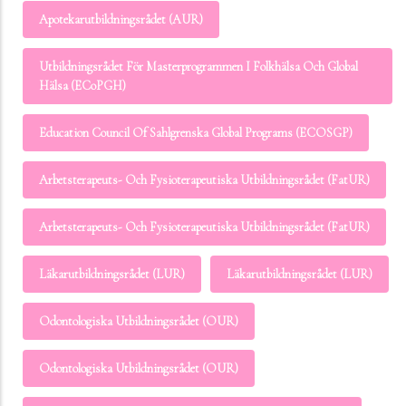
Apotekarutbildningsrådet (AUR)
Utbildningsrådet För Masterprogrammen I Folkhälsa Och Global
Hälsa (ECoPGH)
Education Council Of Sahlgrenska Global Programs (ECOSGP)
Arbetsterapeuts- Och Fysioterapeutiska Utbildningsrådet (FatUR)
Arbetsterapeuts- Och Fysioterapeutiska Utbildningsrådet (FatUR)
Läkarutbildningsrådet (LUR)
Läkarutbildningsrådet (LUR)
Odontologiska Utbildningsrådet (OUR)
Odontologiska Utbildningsrådet (OUR)