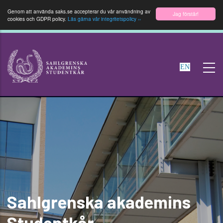
Genom att använda saks.se accepterar du vår användning av
Jag förstår!
cookies och GDPR policy.
Läs gärna vår integritetspolicy ››
Hoppa
till
EN
huvudinnehåll
Sahlgrenska akademins
Studentkår