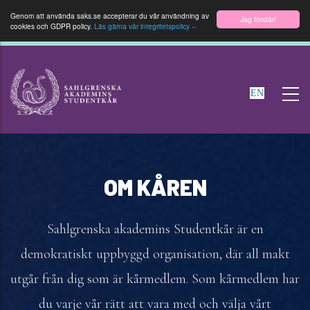
Genom att använda saks.se accepterar du vår användning av
Jag förstår!
cookies och GDPR policy.
Läs gärna vår integritetspolicy ››
Hoppa
till
EN
huvudinnehåll
OM KÅREN
Sahlgrenska akademins Studentkår är en
demokratiskt uppbyggd organisation, där all makt
utgår från dig som är kårmedlem. Som kårmedlem har
du varje vår rätt att vara med och välja vårt