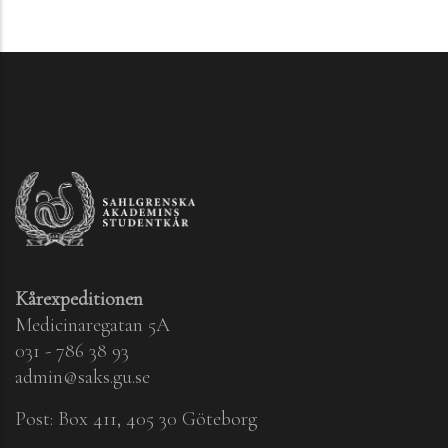
Kårexpeditionen
Medicinaregatan 5A
031 - 786 38 93
admin@saks.gu.se
Post: Box 411, 405 30 Göteborg