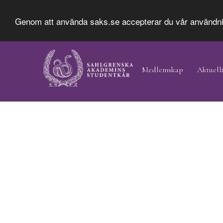
Genom att använda saks.se accepterar du vår användn
Hoppa
Main
till
Navigation
Medlemskap
Aktuell
huvudinnehåll