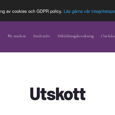
ing av cookies och GDPR policy.
Läs gärna vår integritetspo
t
Ny student
Studentliv
Utbildningsbevakning
Om kår
Utskott