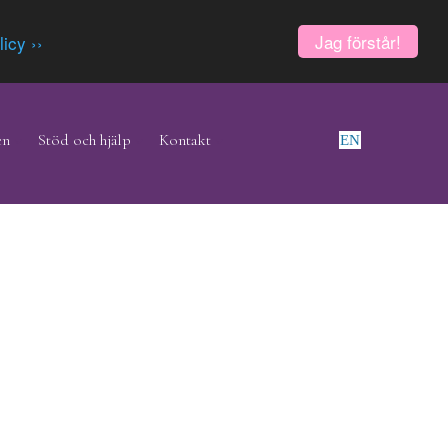
Jag förstår!
licy ››
en
Stöd och hjälp
Kontakt
EN