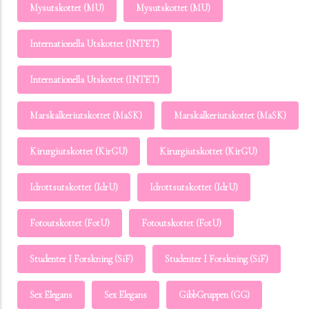
Mysutskottet (MU)
Mysutskottet (MU)
Internationella Utskottet (INTET)
Internationella Utskottet (INTET)
Marskalkeriutskottet (MaSK)
Marskalkeriutskottet (MaSK)
Kirurgiutskottet (KirGU)
Kirurgiutskottet (KirGU)
Idrottsutskottet (IdrU)
Idrottsutskottet (IdrU)
Fotoutskottet (FotU)
Fotoutskottet (FotU)
Studenter I Forskning (SiF)
Studenter I Forskning (SiF)
Sex Elegans
Sex Elegans
GibbGruppen (GG)