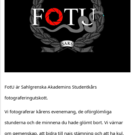
FotU är Sahlgrenska Akademins Studentkårs 
fotograferingutskott. 
Vi fotograferar kårens evenemang, de oförglömliga 
stunderna och de minnena du hade glömt bort. Vi värnar 
om gemenskap, att bidra till najs stämning och att ha kul. 