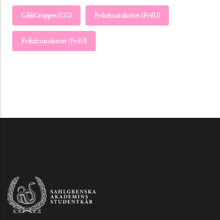
GibbGruppen (GG)
Friluftsutskottet (FrilU)
Friluftsutskottet (FrilU)