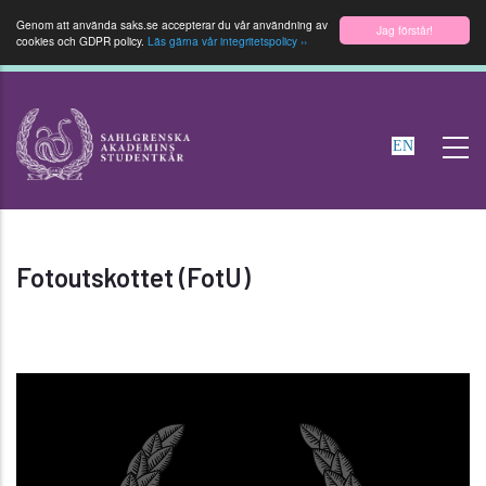
Genom att använda saks.se accepterar du vår användning av
Jag förstår!
cookies och GDPR policy.
Läs gärna vår integritetspolicy ››
Hoppa
till
EN
huvudinnehåll
Fotoutskottet (FotU)