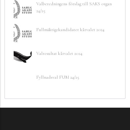
Valberedningens förslag till SAKS organ
24/25
Fullmäktigekandidater kårvalet 2024
Valresultat kårvalet 2024
Fyllnadsval FUM 24/25