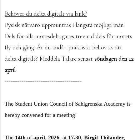
Behöver du delta digitalt via länk?
Fysisk närvaro uppmuntras i längsta möjliga mån.
Dels för alla mötesdeltagares trevnad dels för mötets
fly och gång. Är du ändå i praktiskt behov av att
delta digitalt? Meddela Talare senast
söndagen den 12
april
.
------------------------------
-----------
The Student Union Council of Sahlgrenska Academy is
hereby convened for a meeting!
The
14th
of
april
,
2026
,
at
17.30
,
Birgit Thilander
,