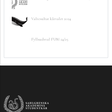
Valresultat kårvalet 2024
Fyllnadsval FUM 24/25