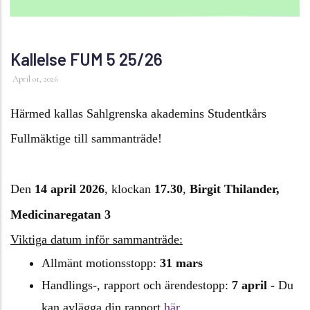
Kallelse FUM 5 25/26
April 01, 2026
Härmed kallas Sahlgrenska akademins Studentkårs
Fullmäktige till sammanträde!
Den
14 april 2026
, klockan
17.30
,
Birgit Thilander,
Medicinaregatan 3
Viktiga datum inför sammanträde:
Allmänt motionsstopp:
31 mars
Handlings-, rapport och ärendestopp:
7 april -
Du
kan avlägga din rapport
här