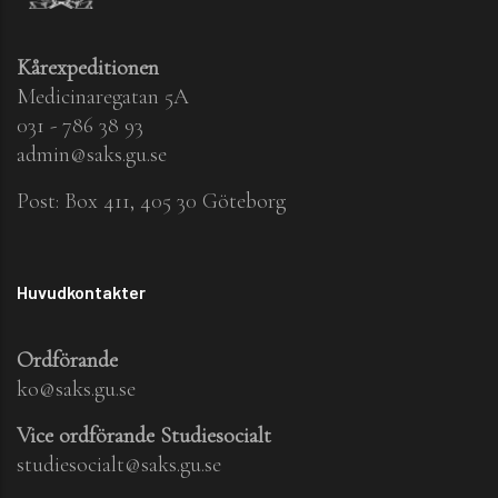
Kårexpeditionen
Medicinaregatan 5A
031 - 786 38 93
admin@saks.gu.se
Post: Box 411, 405 30 Göteborg
Huvudkontakter
Ordförande
ko@saks.gu.se
Vice ordförande Studiesocialt
studiesocialt@saks.gu.se