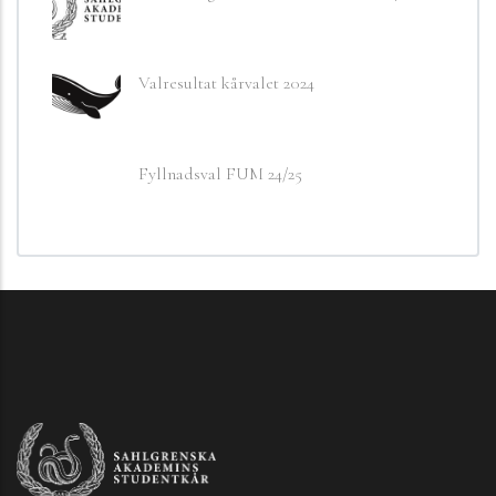
Valresultat kårvalet 2024
Fyllnadsval FUM 24/25