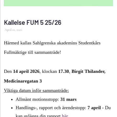
Kallelse FUM 5 25/26
April 01, 2026
Härmed kallas Sahlgrenska akademins Studentkårs
Fullmäktige till sammanträde!
Den
14 april 2026
, klockan
17.30
,
Birgit Thilander,
Medicinaregatan 3
Viktiga datum inför sammanträde:
Allmänt motionsstopp:
31 mars
Handlings-, rapport och ärendestopp:
7 april -
Du
kan avlägga din rapport
här