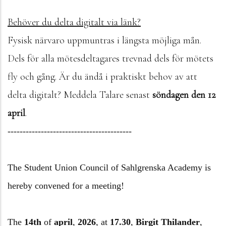
Behöver du delta digitalt via länk?
Fysisk närvaro uppmuntras i längsta möjliga mån.
Dels för alla mötesdeltagares trevnad dels för mötets
fly och gång. Är du ändå i praktiskt behov av att
delta digitalt? Meddela Talare senast
söndagen den 12
april
.
------------------------------
-----------
The Student Union Council of Sahlgrenska Academy is
hereby convened for a meeting!
The
14th
of
april
,
2026
,
at
17.30
,
Birgit Thilander
,