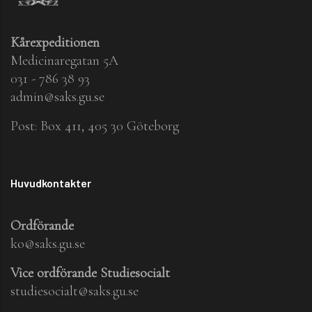
Kårexpeditionen
Medicinaregatan 5A
031 - 786 38 93
admin@saks.gu.se
Post: Box 411, 405 30 Göteborg
Huvudkontakter
Ordförande
ko@saks.gu.se
Vice ordförande Studiesocialt
studiesocialt@saks.gu.se